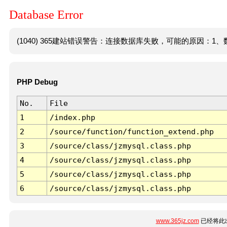
Database Error
(1040) 365建站错误警告：连接数据库失败，可能的原因：1、数
PHP Debug
No.
File
1
/index.php
2
/source/function/function_extend.php
3
/source/class/jzmysql.class.php
4
/source/class/jzmysql.class.php
5
/source/class/jzmysql.class.php
6
/source/class/jzmysql.class.php
www.365jz.com
已经将此