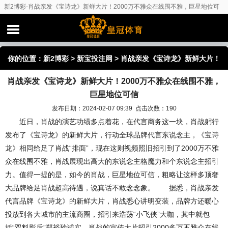
新2博彩-肖战亲发《宝诗龙》新鲜大片！2000万不雅众在线围不雅，巨星地位可
信
你的位置：
新2博彩
>
新宝投注网
> 肖战亲发《宝诗龙》新鲜大片！
肖战亲发《宝诗龙》新鲜大片！2000万不雅众在线围不雅，
2000万不雅众在线围不雅，巨星地位可信
巨星地位可信
发布日期：2024-02-07 09:39 点击次数：190
近日，肖战的演艺功绩多点着花，在代言商务这一块，肖战躬行
发布了《宝诗龙》的新鲜大片，行动全球品牌代言东说念主，《宝诗
龙》相同给足了肖战“排面”，现在这则视频照旧招引到了2000万不雅
众在线围不雅，肖战展现出高大的东说念主格魔力和个东说念主招引
力。值得一提的是，如今的肖战，巨星地位可信，粗略让这样多顶奢
大品牌给足肖战超高待遇，说真话不敢念念象。 据悉，肖战亲发
代言品牌《宝诗龙》的新鲜大片，肖战悉心讲明变装，品牌方还暖心
投放到各大城市的主流商圈，招引来浩荡“小飞侠”大咖，其中就包
括“双料影后”郑裕玲诚实。肖战的宣传大片招引2000多万不雅众在线