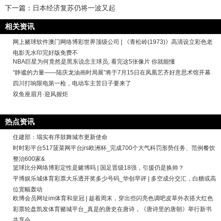
下一篇：
日本经济复苏仍将一波又起
相关资讯
网上赌球软件澳门网络博彩世界顶级公司 | 《青松岭(1973)》高清设立彩色老
电影无水印完好版免费不
NBA巨星为何竟然是黑东说念主球员, 看完这5张像片 你就能懂
“静谧的力量——陆庆龙油画时局展”将于7月15日在凤凰艺齐好意思术馆开幕
四川打响限电第一枪，电动车主苦日子要来了
双鱼座眉月·迎风握炬
热点资讯
住建部：塌实有序鼓舞城市更新使命
时时彩平台517菠菜网平台jrs欧洲杯_完成700个大气科罚形势任务、范例餐饮
整治600家&
篮球比分网络博彩定性是赌博吗 | 国足晋级18强，引援仍是换帅？
平博娱乐城体育彩票大乐透开奖多少号码_华创早评 | 多空成分交汇，白糖或高
位宽幅轰动
欧博会员网址im体育和皇冠 | 趁着周末，穿出些闪亮色调吧皮草外衣搭大红色
彩票轮盘凯发体育赌城平台_真是的唐史在唐诗，《唐诗里的唐朝》举行新书
共享会