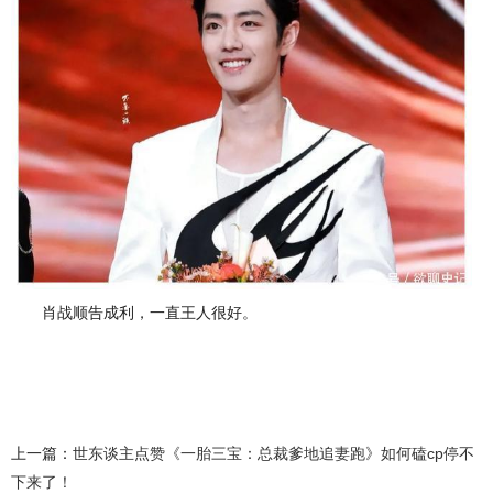
肖战顺告成利，一直王人很好。
上一篇：
世东谈主点赞《一胎三宝：总裁爹地追妻跑》如何磕cp停不
下来了！