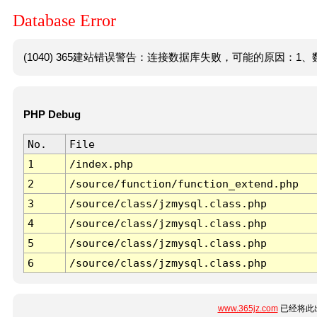
Database Error
(1040) 365建站错误警告：连接数据库失败，可能的原因：1、数
PHP Debug
No.
File
1
/index.php
2
/source/function/function_extend.php
3
/source/class/jzmysql.class.php
4
/source/class/jzmysql.class.php
5
/source/class/jzmysql.class.php
6
/source/class/jzmysql.class.php
www.365jz.com
已经将此