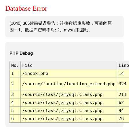
Database Error
(1040) 365建站错误警告：连接数据库失败，可能的原
因：1、数据库密码不对; 2、mysql未启动。
PHP Debug
No.
File
Line
1
/index.php
14
2
/source/function/function_extend.php
324
3
/source/class/jzmysql.class.php
211
4
/source/class/jzmysql.class.php
62
5
/source/class/jzmysql.class.php
94
6
/source/class/jzmysql.class.php
76