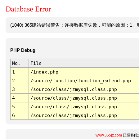
Database Error
(1040) 365建站错误警告：连接数据库失败，可能的原因：1、数
PHP Debug
No.
File
1
/index.php
2
/source/function/function_extend.php
3
/source/class/jzmysql.class.php
4
/source/class/jzmysql.class.php
5
/source/class/jzmysql.class.php
6
/source/class/jzmysql.class.php
www.365jz.com
已经将此