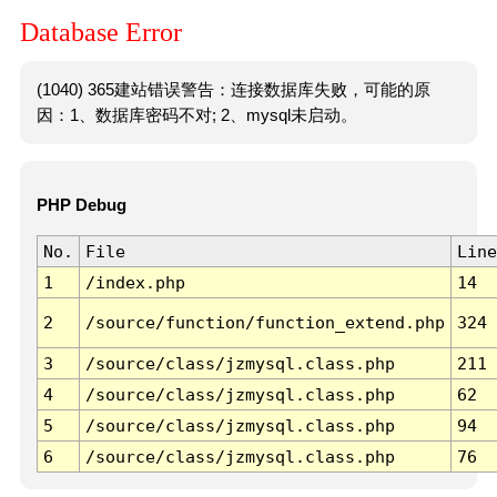
Database Error
(1040) 365建站错误警告：连接数据库失败，可能的原
因：1、数据库密码不对; 2、mysql未启动。
PHP Debug
No.
File
Line
1
/index.php
14
2
/source/function/function_extend.php
324
3
/source/class/jzmysql.class.php
211
4
/source/class/jzmysql.class.php
62
5
/source/class/jzmysql.class.php
94
6
/source/class/jzmysql.class.php
76