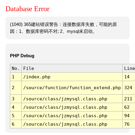
Database Error
(1040) 365建站错误警告：连接数据库失败，可能的原
因：1、数据库密码不对; 2、mysql未启动。
PHP Debug
No.
File
Line
1
/index.php
14
2
/source/function/function_extend.php
324
3
/source/class/jzmysql.class.php
211
4
/source/class/jzmysql.class.php
62
5
/source/class/jzmysql.class.php
94
6
/source/class/jzmysql.class.php
76