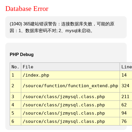
Database Error
(1040) 365建站错误警告：连接数据库失败，可能的原
因：1、数据库密码不对; 2、mysql未启动。
PHP Debug
No.
File
Line
1
/index.php
14
2
/source/function/function_extend.php
324
3
/source/class/jzmysql.class.php
211
4
/source/class/jzmysql.class.php
62
5
/source/class/jzmysql.class.php
94
6
/source/class/jzmysql.class.php
76