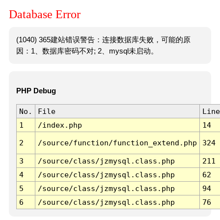
Database Error
(1040) 365建站错误警告：连接数据库失败，可能的原
因：1、数据库密码不对; 2、mysql未启动。
PHP Debug
No.
File
Line
1
/index.php
14
2
/source/function/function_extend.php
324
3
/source/class/jzmysql.class.php
211
4
/source/class/jzmysql.class.php
62
5
/source/class/jzmysql.class.php
94
6
/source/class/jzmysql.class.php
76