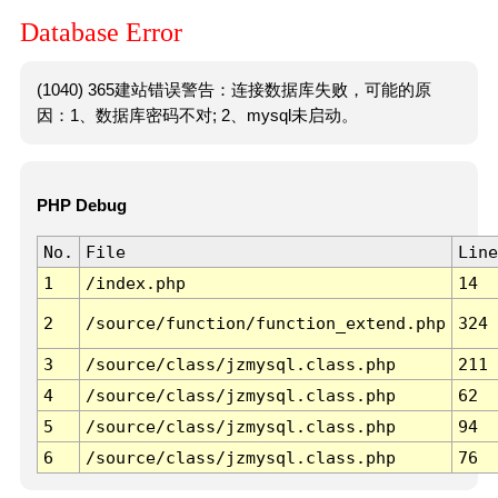
Database Error
(1040) 365建站错误警告：连接数据库失败，可能的原
因：1、数据库密码不对; 2、mysql未启动。
PHP Debug
No.
File
Line
1
/index.php
14
2
/source/function/function_extend.php
324
3
/source/class/jzmysql.class.php
211
4
/source/class/jzmysql.class.php
62
5
/source/class/jzmysql.class.php
94
6
/source/class/jzmysql.class.php
76