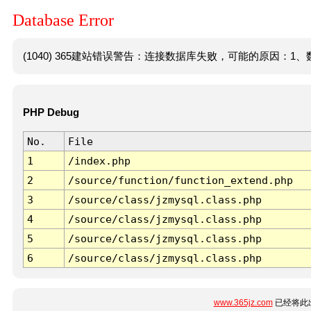
Database Error
(1040) 365建站错误警告：连接数据库失败，可能的原因：1、数
PHP Debug
No.
File
1
/index.php
2
/source/function/function_extend.php
3
/source/class/jzmysql.class.php
4
/source/class/jzmysql.class.php
5
/source/class/jzmysql.class.php
6
/source/class/jzmysql.class.php
www.365jz.com
已经将此