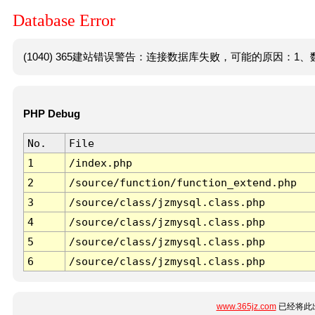
Database Error
(1040) 365建站错误警告：连接数据库失败，可能的原因：1、数
PHP Debug
No.
File
1
/index.php
2
/source/function/function_extend.php
3
/source/class/jzmysql.class.php
4
/source/class/jzmysql.class.php
5
/source/class/jzmysql.class.php
6
/source/class/jzmysql.class.php
www.365jz.com
已经将此