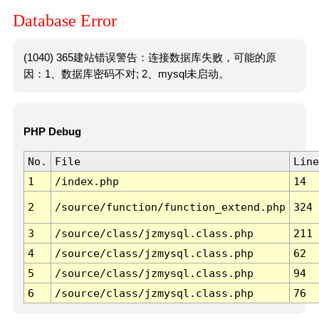
Database Error
(1040) 365建站错误警告：连接数据库失败，可能的原
因：1、数据库密码不对; 2、mysql未启动。
PHP Debug
No.
File
Line
1
/index.php
14
2
/source/function/function_extend.php
324
3
/source/class/jzmysql.class.php
211
4
/source/class/jzmysql.class.php
62
5
/source/class/jzmysql.class.php
94
6
/source/class/jzmysql.class.php
76