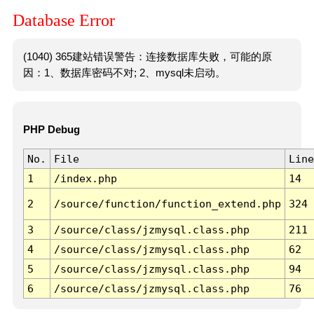
Database Error
(1040) 365建站错误警告：连接数据库失败，可能的原
因：1、数据库密码不对; 2、mysql未启动。
PHP Debug
No.
File
Line
1
/index.php
14
2
/source/function/function_extend.php
324
3
/source/class/jzmysql.class.php
211
4
/source/class/jzmysql.class.php
62
5
/source/class/jzmysql.class.php
94
6
/source/class/jzmysql.class.php
76