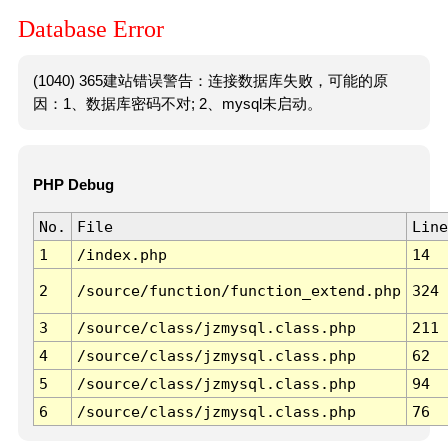
Database Error
(1040) 365建站错误警告：连接数据库失败，可能的原
因：1、数据库密码不对; 2、mysql未启动。
PHP Debug
No.
File
Line
1
/index.php
14
2
/source/function/function_extend.php
324
3
/source/class/jzmysql.class.php
211
4
/source/class/jzmysql.class.php
62
5
/source/class/jzmysql.class.php
94
6
/source/class/jzmysql.class.php
76