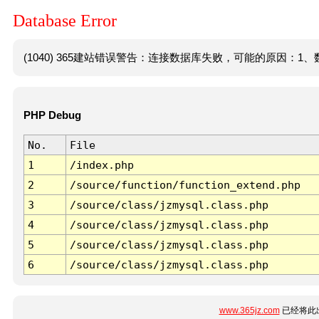
Database Error
(1040) 365建站错误警告：连接数据库失败，可能的原因：1、数
PHP Debug
No.
File
1
/index.php
2
/source/function/function_extend.php
3
/source/class/jzmysql.class.php
4
/source/class/jzmysql.class.php
5
/source/class/jzmysql.class.php
6
/source/class/jzmysql.class.php
www.365jz.com
已经将此