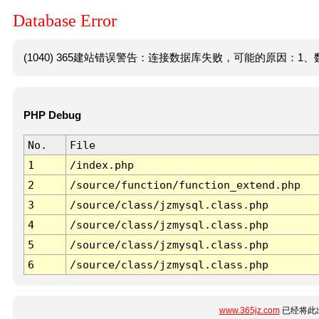
Database Error
(1040) 365建站错误警告：连接数据库失败，可能的原因：1、数
PHP Debug
No.
File
1
/index.php
2
/source/function/function_extend.php
3
/source/class/jzmysql.class.php
4
/source/class/jzmysql.class.php
5
/source/class/jzmysql.class.php
6
/source/class/jzmysql.class.php
www.365jz.com
已经将此