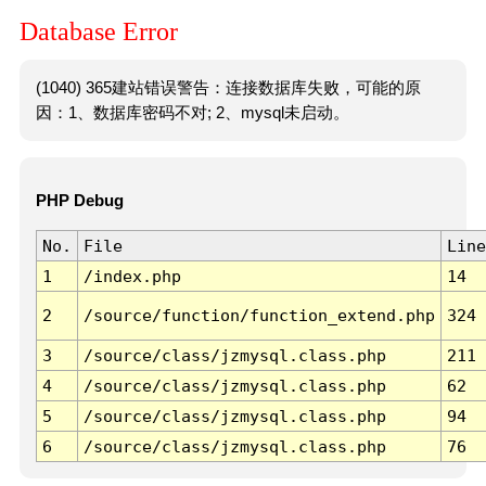
Database Error
(1040) 365建站错误警告：连接数据库失败，可能的原
因：1、数据库密码不对; 2、mysql未启动。
PHP Debug
No.
File
Line
1
/index.php
14
2
/source/function/function_extend.php
324
3
/source/class/jzmysql.class.php
211
4
/source/class/jzmysql.class.php
62
5
/source/class/jzmysql.class.php
94
6
/source/class/jzmysql.class.php
76