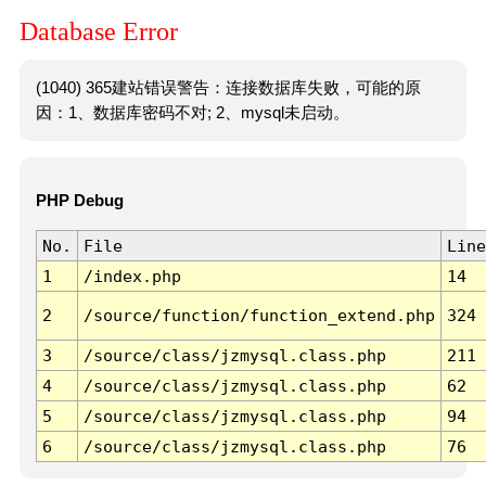
Database Error
(1040) 365建站错误警告：连接数据库失败，可能的原
因：1、数据库密码不对; 2、mysql未启动。
PHP Debug
No.
File
Line
1
/index.php
14
2
/source/function/function_extend.php
324
3
/source/class/jzmysql.class.php
211
4
/source/class/jzmysql.class.php
62
5
/source/class/jzmysql.class.php
94
6
/source/class/jzmysql.class.php
76