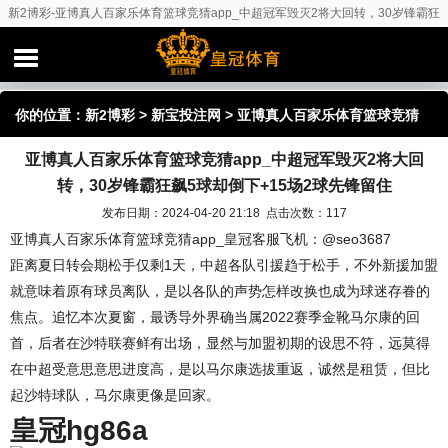
新2博彩-亚博真人百家乐体育篮球竞猜app_中超冠军毁灭2将大回转，30岁锋霸狂
飙5球却倒下+15场2球先锋留住
你的位置：
新2博彩
>
新宝投注网
> 亚博真人百家乐体育篮球竞猜
亚博真人百家乐体育篮球竞猜app_中超冠军毁灭2将大回
app_中超冠军毁灭2将大回转，30岁锋霸狂飙5球却倒下+15场2球
转，30岁锋霸狂飙5球却倒下+15场2球先锋留住
先锋留住
发布日期：2024-04-20 21:18 点击次数：117
亚博真人百家乐体育篮球竞猜app_皇冠客服飞机：@seo3687
距离夏日转会期松手仅剩1天，中超各队引援趋于松手，不外新援加盟
就意味着原有球员离队，是以各队的声势怎样改换也成为球迷存眷的
焦点。追忆本次夏窗，最诱导外界确当属2022赛季金靴马尔康的回
首，后者在沙特联赛鲜有出场，显然与加盟初期的设思不符，远莫得
在中超受意思意思进度高，是以马尔康选拔重返，诚然是租赁，但比
起沙特球队，马尔康更像是回家。
皇冠hg86a