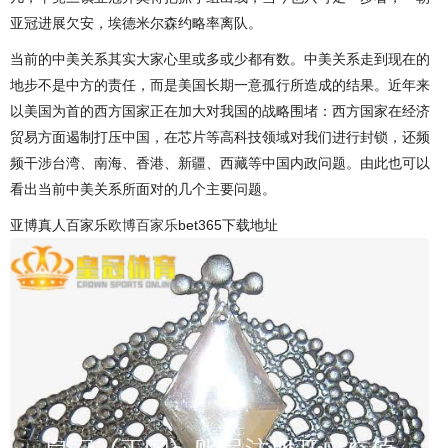
亚冠进展欠安，埃德米尔森约略率离队。
当前的中美关系其实大家心里或多或少都有数。中美关系走到现在的
地步不是中方的责任，而是美国长期一意孤行所造成的结果。近年来
以美国为首的西方国家正在加大对我国的战略围堵：西方国家在经济
贸易方面遏制打压中国，在芯片等高科技领域对我们进行封锁，还频
频干涉台湾、南海、香港、新疆、西藏等中国内政问题。由此也可以
看出当前中美关系所面对的几个主要问题。
亚博真人百家乐
欧博百家乐
bet365下载地址